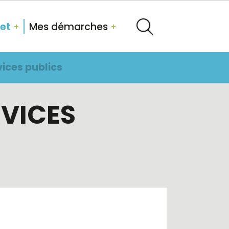
tet
Mes démarches
ices publics
RVICES