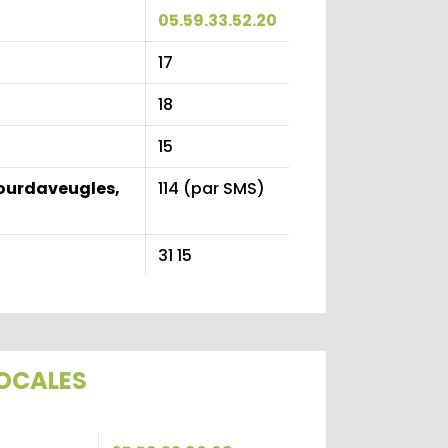
05.59.33.52.20
17
18
15
sourdaveugles,
114 (par SMS)
31 15
OCALES