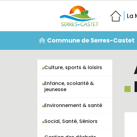
Aller au contenu principal
La 
Vous êtes ici:
Commune de Serres-Castet
Culture, sports & loisirs
Enfance, scolarité &
jeunesse
Environnement & santé
Social, Santé, Séniors
Gestion des déchets